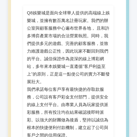
Q8娛樂城是面向全球華人提供的高端線上娛
樂城，並擁有數百萬名註冊玩家。我們的辦
公室與顧客服務中心遍布世界各地， 且和許
多博弈產業市場的合法營業執照。同時，我
們提供多元的遊戲、完善的顧客服務，並致
力維護遊戲公正性，因此玩家不斷回到我們
的平台。誠信保證作為資深的線上博彩網
站，多年來本娛樂城一直遵循”客戶利益至
上”的原則，正是這一點使公司的實力不斷發
展壯大。
我們承諾每位客戶享有最快捷的存取款服
務，公司設有客戶彩金支付部門，提供安全
的線上支付平台。由專業人員為玩家提供派
彩服務，所有投注均在結果確認後即時派
彩。以強大的財團做為後盾，堅持以誠信為
根本的快捷便利付款機制，建立起了公司與
客戶之間的信用保證。