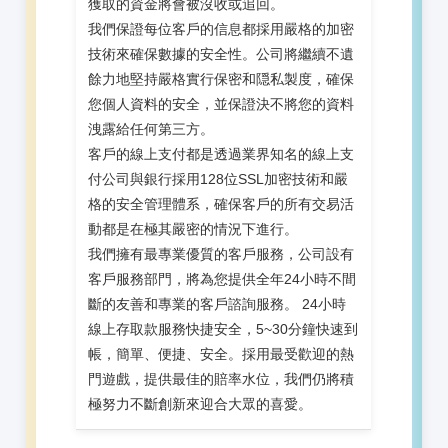
獲取的資金將會被沒收或追回。
我們保證每位客戶的信息都採用嚴格的加密
技術來確保數據的安全性。公司將繼續不遺
餘力地堅持嚴格實行保密和隠私製度，確保
您個人資料的安全，並保證決不將您的資料
洩露給任何第三方。
客戶的線上支付都是透過業界知名的線上支
付公司與銀行採用128位SSL加密技術和嚴
格的安全管理體系，確保客戶的所有交易活
動都是在極其嚴密的情況下進行。
我們擁有最專業優質的客戶服務，公司設有
客戶服務部門，將為您提供全年24小時不間
斷的友善和專業的客戶諮詢服務。 24小時
線上存取款服務快捷安全，5~30分鐘快速到
帳，簡單、便捷、安全。採用最受歡迎的熱
門遊戲，提供最佳的賠率水位，我們仍將積
極努力不斷創新來迎合大眾的喜愛。