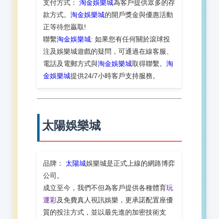
支付方式：
淘金娛樂城
為客戶提供眾多的存
款方式。
淘金娛樂城
的開戶獎金與優惠活動
正等待您贏取!
聯繫
淘金娛樂城
: 如果您有任何關於滾球投
注及娛樂城遊戲的疑問，可通過在線客服、
電話及電郵方式與
淘金娛樂城
取得聯繫。
淘
金娛樂城
提供24/7小時客戶支持服務。
太陽娛樂城
品牌：
太陽城
娛樂城是正式上線的網路博弈
公司。
成立至今，我們不但為客戶提供各種體育
玩
運彩
及免費真人視訊娛樂，更承諾配置座優
質的投注方式，並以最先進的加密技術支