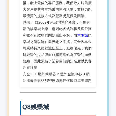
援，獻上最佳的客戶服務，我們致力於為廣
大客戶提共豐富精采的博彩活動，並極力以
最優質的提款方式及豐富獎賞做為回饋。
誠信： 自2009年來台灣博弈產業，不斷有
新的娛樂城上線，也因此各式詐騙及客戶獲
利收不到款項的問題層出不窮，而
太陽城
娛
樂城之所以能在業界屹立不搖，完全因本公
司秉持長久經營誠信至上，服務優先；我們
所經營的是品牌而非賭博網站為了營利而做
短線，因此累積了業界目前的知名度以及客
戶在線量。
安全： 1.境外伺服器 2.境外金流中心 3.網
站採最高規格加密技術無任何帳號流失問題
Q8娛樂城