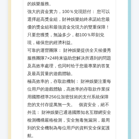
的娛樂服務。
強大的資金實力，100％兌現賠付： 您可以
選擇超高獎金組，財神娛樂始終承諾給您最
優的獎金組和最強資金兌現力的雙重保障！
只要您獲獎，無論多少，都100％即刻兌
現，確保您的經濟利益。
可靠的運營團隊： 財神娛樂提供全天候優秀
服務團隊7×24時来協助您解决所遇到的問題
及高效率處理，也同时给于您最專業的答复
及最高質量的遊戲體驗。
極高效率的，存取款機制： 財神娛樂注重每
位用戶的遊戲體驗，高效率的存取款作業採
用國際標準256位加密技術的支付系統保障
您的支付存提萬無一失。 個資安全，絕不
外流： 財神娛樂已通過國際知名互聯網安全
檢測機構嚴格檢測，安全無毒無漏洞，最周
到的安全機制為每位用戶的資料安全保駕護
航。