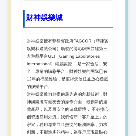
財神娛樂城
財神娛樂擁有菲律賓政府PAGCOR（菲律賓
娛樂和遊戲公司）頒發的博彩牌照並經第三
方遊戲平台GLI（Gaming Laboratories
International）權威認證， 是一家合法，安
全，專業的購彩平台，財神娛樂的團隊已有
12年的行業經驗，是值得您信任並放心遊戲
的娛樂平台。
財神娛樂致力於提供最先進的創新技術，財
神娛樂擁有最友善的操作介面，最創新的遊
戲產品，以及最安全的遊戲環境， 不必擔心
個資遭盜用外流，我們恪守「客戶至上」的
宗旨，聘用專業並且熱忱的服務團隊，力求
創新，不斷進步的精神，為客戶呈現最貼心