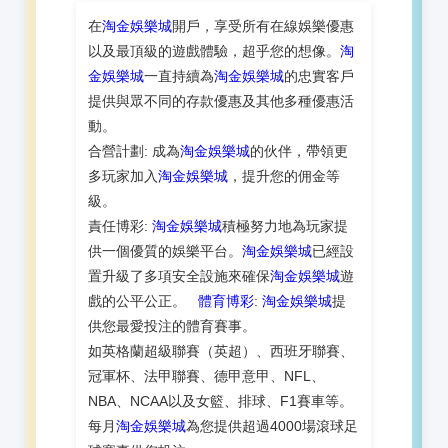
在
淘金娛樂城
開戶，享受所有在線娛樂優惠
以及最頂級的遊戲體驗，超乎您的想​​像。
淘
金娛樂城
一直持續為
淘金娛樂城
的忠實客戶
提供與眾不同的存款優惠及其他多種優惠活
動。
合營計劃: 成為
淘金娛樂城
的伙伴，帶領更
多玩家加入
淘金娛樂城
，提升您的佣金等
級。
責任博彩:
淘金娛樂城
積極努力地為玩家提
供一個優質的娛樂平台。
淘金娛樂城
已經設
置升級了多項安全設施來確保
淘金娛樂城
遊
戲的公平公正。
體育博彩
:
淘金娛樂城
提
供您最愛投注的體育賽事。
如英格蘭超級聯賽（英超）、西班牙聯賽、
冠軍杯、法甲聯賽、德甲意甲、NFL、
NBA、NCAA以及女籃、排球、F1賽車等。
每月
淘金娛樂城
為您提供超過4000場滾球足