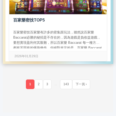
百家樂密技TOP5
百家樂密技百家樂有許多的密集跟玩法，雖然說百家樂
Baccarat必勝的秘招是不存在的，因為遊戲是負收益遊戲，
要想實現盈利何其艱難，所以百家樂 Baccarat 每一種方法
都有其固有的爆路條件，但絕對肯定的是，百家樂 Baccarat
整個的策略是圍繞風險和勝率兩個因素來決定的，也是基於
2026年01月29日
這樣的兩個因...
1
2
3
...
143
下一頁 ›