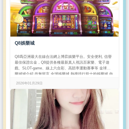
Q8娛樂城
Q8爲亞洲最大在線合法網上博弈娛樂平台。安全便利, 信譽
最佳保證出金，Q8提供各種最新真人視訊百家樂、電子遊
戲、SLOT-game、線上六合彩、高賠率運動賽事等 金球娛
樂城城介紹 尚無留言 金球娛樂城 熱搜排行前十的娛樂城,內
有多款遊戲.賽 閱讀更多 » 娛樂城 百家樂&...
2026年01月29日