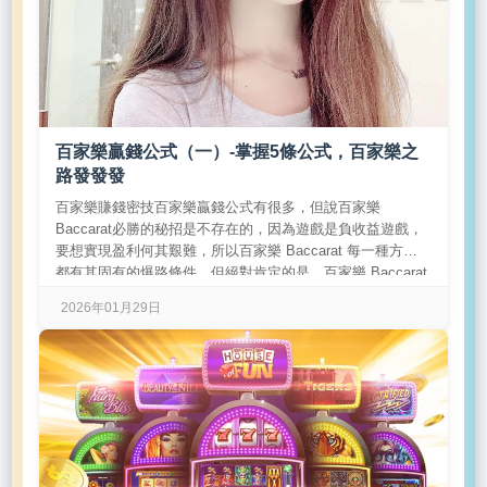
百家樂贏錢公式（一）-掌握5條公式，百家樂之
路發發發
百家樂賺錢密技百家樂贏錢公式有很多，但說百家樂
Baccarat必勝的秘招是不存在的，因為遊戲是負收益遊戲，
要想實現盈利何其艱難，所以百家樂 Baccarat 每一種方法
都有其固有的爆路條件，但絕對肯定的是，百家樂 Baccarat
整個的策略是圍繞風險和勝率兩個因素來決定的，也是基於
2026年01月29日
這樣的兩個因素...