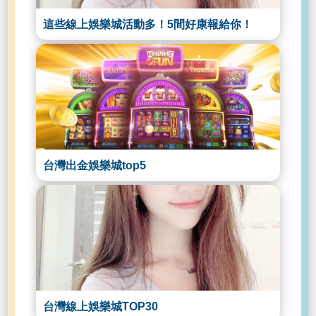
這些線上娛樂城活動多！5間好康報給你！
台灣出金娛樂城top5
台灣線上娛樂城TOP30