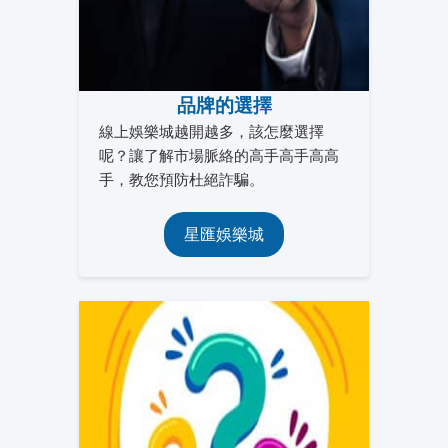
品牌的選擇
線上娛樂城越開越多，該怎麼選擇
呢？讓了解市場脈絡的高手高手高高
手，教您預防杜絕詐騙。
星匯娛樂城