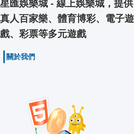
星匯娛樂城 - 線上娛樂城，提供
真人百家樂、體育博彩、電子遊
戲、彩票等多元遊戲
關於我們