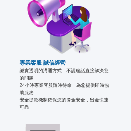
專業客服 誠信經營
誠實透明的溝通方式，不說廢話直接解決您
的問題
24小時專業客服隨時待命，為您提供即時協
助服務
安全提款機制確保您的獎金安全，出金快速
可靠