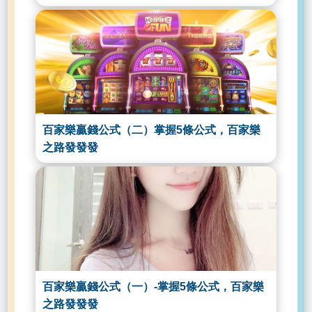
百家樂贏錢公式（二）掌握5條公式，百家樂
之路發發發
百家樂贏錢公式（一）-掌握5條公式，百家樂
之路發發發